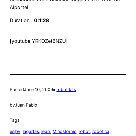
Alportel
Duration :
0:1:28
[youtube YRKOZet6NZU]
Posted
June 10, 2009
in
robot kits
by
Juan Pablo
Tags:
esjbv
, 
lagartas
, 
lego
, 
Mindstorms
, 
robot
, 
robotica