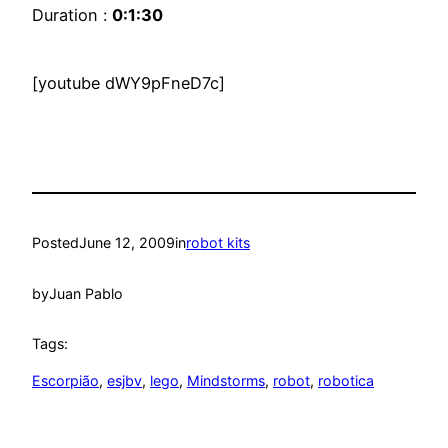
Duration :
0:1:30
[youtube dWY9pFneD7c]
Posted
June 12, 2009
in
robot kits
by
Juan Pablo
Tags:
Escorpião
, 
esjbv
, 
lego
, 
Mindstorms
, 
robot
, 
robotica