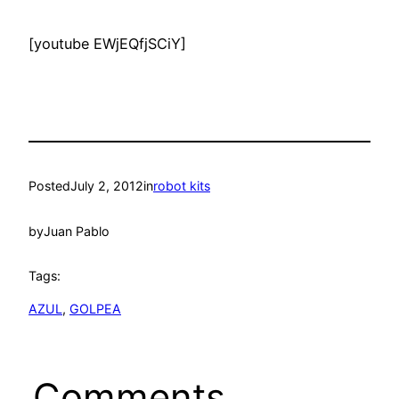
[youtube EWjEQfjSCiY]
Posted
July 2, 2012
in
robot kits
by
Juan Pablo
Tags:
AZUL
, 
GOLPEA
Comments