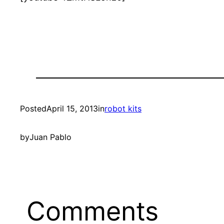
Posted
April 15, 2013
in
robot kits
by
Juan Pablo
Comments