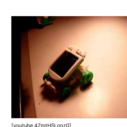
[youtube 4ZmtHSLonz0]