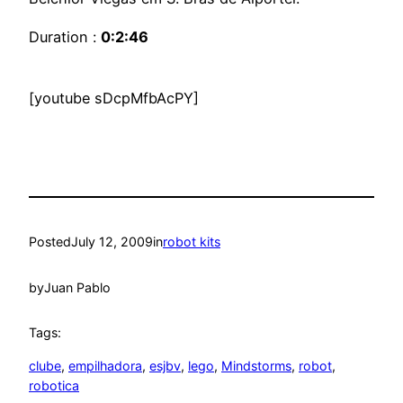
Duration :
0:2:46
[youtube sDcpMfbAcPY]
Posted
July 12, 2009
in
robot kits
by
Juan Pablo
Tags:
clube
, 
empilhadora
, 
esjbv
, 
lego
, 
Mindstorms
, 
robot
, 
robotica